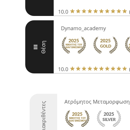
10.0
Dynamo_academy
Θέση
III
10.0
Ατρόμητος Μεταμορφωση
Διακριθέντες