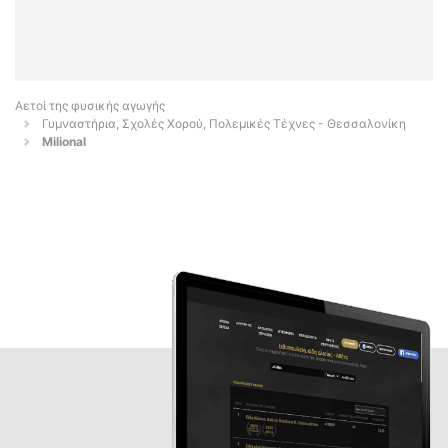
Αετοί της φυσικής αγωγής
Γυμναστήρια, Σχολές Χορού, Πολεμικές Τέχνες - Θεσσαλονίκη
Milional