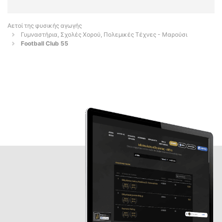
Αετοί της φυσικής αγωγής
Γυμναστήρια, Σχολές Χορού, Πολεμικές Τέχνες - Μαρούσι
Football Club 55