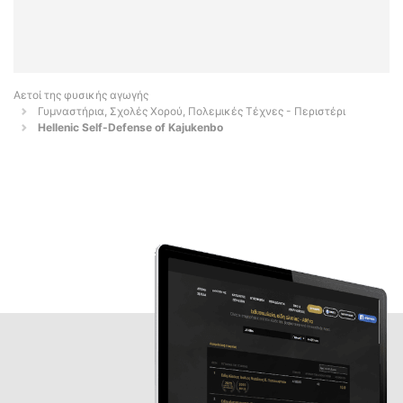
Αετοί της φυσικής αγωγής
Γυμναστήρια, Σχολές Χορού, Πολεμικές Τέχνες - Περιστέρι
Hellenic Self-Defense of Kajukenbo