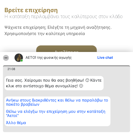
Βρείτε επιχείρηση
Η κατάταξη περιλαμβάνει τους καλύτερους στον κλάδο
Ψάχνετε επιχείρηση; Ελέγξτε τη μηχανή αναζήτησης.
Χρησιμοποιήστε την καλύτερη υπηρεσία
Αναζήτηση
ΑΕΤΟΊ της φυσικής αγωγής
Live chat
21:08
Γεια σας. Χαίρομαι που θα σας βοηθήσω! 🙂 Κάντε
κλικ στο αντίστοιχο θέμα συνομιλίας! 🙂
Διοργανωτής της
Κατάταξη
Επικοινωνία
Ανήκω στους διακριθέντες και θέλω να παραλάβω το
κατάταξης
Διακριθέντες
Επικοινωνία
πακέτο βραβείων
BEAUTIFUL COMPANY
Λίστα όλων
Μονοπρόσωπη ΙΚΕ
των
Θέλω να ελέγξω την επιχείρηση μου στην κατάταξη
ΤΗΛ. ΕΠΙΚΟΙΝΩΝΙΑΣ:
διακριθέντων
"Αετοί"
2104128019
Μεθοδολογία
Άλλο θέμα
email:
Όροι &
aetoi@beautifulcompany.co
προϋποθέσεις
ΠΟΛΙΤΙΚΗ