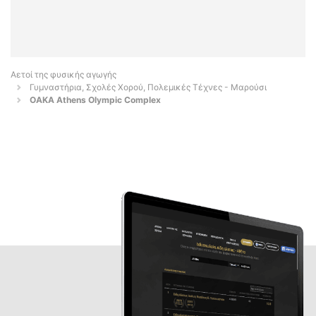
Αετοί της φυσικής αγωγής
Γυμναστήρια, Σχολές Χορού, Πολεμικές Τέχνες - Μαρούσι
OAKA Athens Olympic Complex