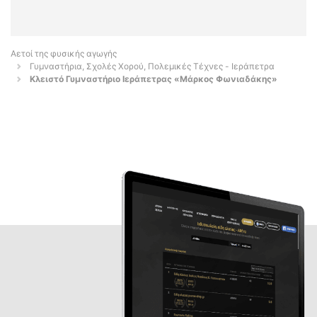
Αετοί της φυσικής αγωγής
Γυμναστήρια, Σχολές Χορού, Πολεμικές Τέχνες - Ιεράπετρα
Κλειστό Γυμναστήριο Ιεράπετρας «Μάρκος Φωνιαδάκης»