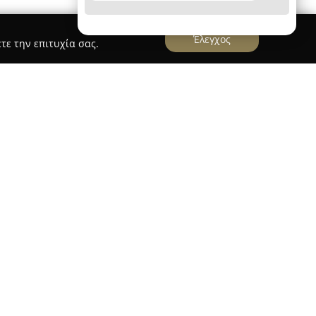
Έλεγχος
τε την επιτυχία σας.
ορού
ύ με παρουσία στην Ηλιούπολη από το 1997,
ς εκπαίδευσης στον χορό. Διαθέτει νόμιμη
νική σχολή χορού και αποτελεί μέλος του
ορού Ελλάδος (ΣΙΣΧΕ). Οι εγκαταστάσεις της
νες και περιλαμβάνουν δύο αίθουσες χορού,
ξασφαλίζοντας ασφαλές και φιλικό περιβάλλον
καλύπτουν ποικίλες ανάγκες, απευθυνόμενα σε