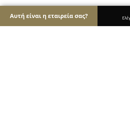
Αυτή είναι η εταιρεία σας?
Ελέ
Αετοί της φυσικής αγωγής
Γυμναστήρια, Σχολές
ΧοροΕκφραση, Σχολή Χορού
8.1
(10)
Ηλιούπολη, Κοραή 29-33
Εμφάνιση αριθμού τηλεφώνου