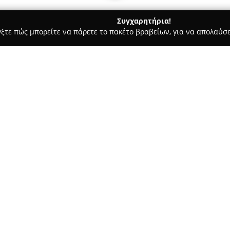
Συγχαρητήρια!
γξτε πώς μπορείτε να πάρετε το πακέτο βραβείων, για να απολαύσε
 Χορού, Πολεμικές Τέχνες - Ηλιούπολη
ΧοροΕκφραση, Σχολή Χ
Σχετικά με την εταιρεία:
Η
ΧοροΈκφραση
, σχολή χορο
προσφέρει προγράμματα πλήρου
άδεια λειτουργίας ως ερασιτεχ
Σωματείου Ιδιοκτητών Σχολών Χ
είναι σύγχρονες, πιστοποιημέ
γραμματεία και αποδυτήρια, ε
για τους σπουδαστές.
Τα εκπαιδευτικά προγράμματα 