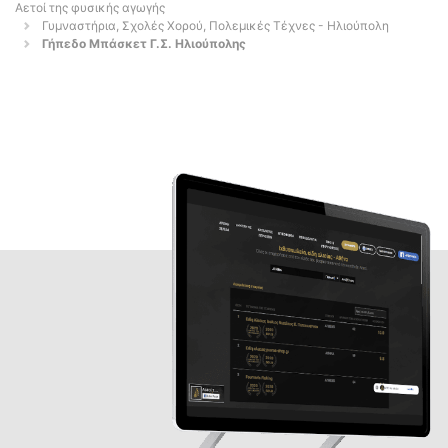
Αετοί της φυσικής αγωγής
Γυμναστήρια, Σχολές Χορού, Πολεμικές Τέχνες - Ηλιούπολη
Γήπεδο Μπάσκετ Γ.Σ. Ηλιούπολης