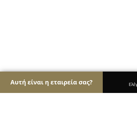
Αυτή είναι η εταιρεία σας?
Ελέ
Αετοί της φυσικής αγωγής
Γυμναστήρια, Σχολές
Γήπεδα 5x5 8x8 Ζώης