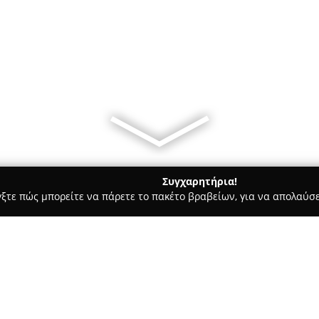
Συγχαρητήρια!
γξτε πώς μπορείτε να πάρετε το πακέτο βραβείων, για να απολαύσε
 Χορού, Πολεμικές Τέχνες - Ιωάννινα
Γήπεδα 5x5 8x8 Ζώης