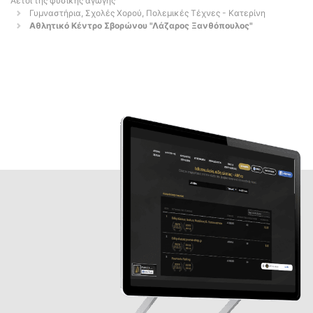
Αετοί της φυσικής αγωγής
Γυμναστήρια, Σχολές Χορού, Πολεμικές Τέχνες - Κατερίνη
Αθλητικό Κέντρο Σβορώνου "Λάζαρος Ξανθόπουλος"