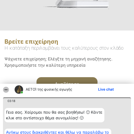
Βρείτε επιχείρηση
Η κατάταξη περιλαμβάνει τους καλύτερους στον κλάδο
Ψάχνετε επιχείρηση; Ελέγξτε τη μηχανή αναζήτησης.
Χρησιμοποιήστε την καλύτερη υπηρεσία
Αναζήτηση
ΑΕΤΟΊ της φυσικής αγωγής
Live chat
03:18
Γεια σας. Χαίρομαι που θα σας βοηθήσω! 🙂 Κάντε
κλικ στο αντίστοιχο θέμα συνομιλίας! 🙂
Διοργανωτής της
Κατάταξη
Επικοινωνία
Ανήκω στους διακριθέντες και θέλω να παραλάβω το
κατάταξης
Διακριθέντες
Επικοινωνία