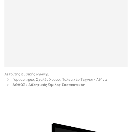
Αετοί της φυσικής αγωγής
Γυμναστήρια, Σχολές Χορού, Πολεμικές Τέχνες - Αθήνα
ΑΘΛΟΣ : Αθλητικός Όμιλος Σκοπευτικός