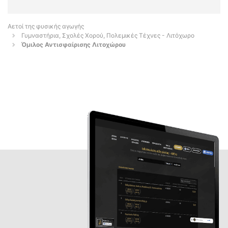
Αετοί της φυσικής αγωγής
Γυμναστήρια, Σχολές Χορού, Πολεμικές Τέχνες - Λιτόχωρο
Όμιλος Αντισφαίρισης Λιτοχώρου