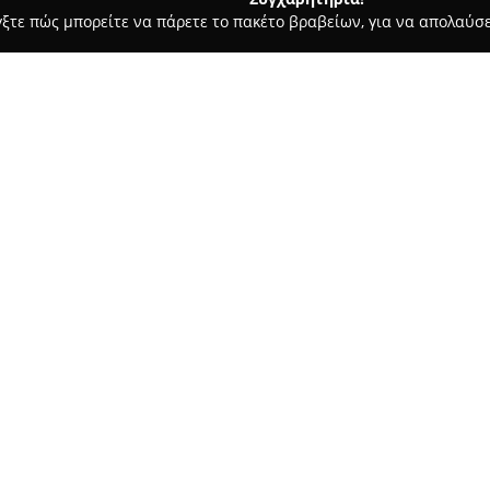
γξτε πώς μπορείτε να πάρετε το πακέτο βραβείων, για να απολαύσε
 Χορού, Πολεμικές Τέχνες - Σέρρες
Σχολή Χορού Ιρένα Αναστ
ρέκου
Σχετικά με την εταιρεία:
Η Σχολή Χορού Ιρένα Αναστ
Κωνσταντινουπόλεως 59, λειτ
κράτος, προσφέροντας εξειδι
φυσικής αγωγής. Η διευθύντρι
Δείτε περισσότερα >>
καθηγήτριας από το Υπουργείο
συστήματος Vaganova της Ρωσί
σπουδές στη Γαλλία, συγκεντρ
Η σχολή εξυπηρετεί άτομα κάθ
μπαλέτου, σύγχρονου χορού, hi
και αργεντίνικο tango. Παράλ