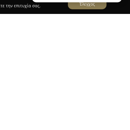
Έλεγχος
τε την επιτυχία σας.
ασία Μπρέκου
ασία Μπρέκου
, με έδρα τις Σέρρες και διεύθυνση
ουργεί ως αναγνωρισμένη σχολή χορού από το
κευμένα προγράμματα εκπαίδευσης στον χώρο της
α, Ιρένα Αναστασία Μπρέκου, διαθέτει πτυχίο
 Παιδείας, ενώ είναι κάτοχος διπλώματος του
ας και έχει πραγματοποιήσει μεταπτυχιακές
ώνοντας εμπειρία άνω των 25 ετών.
ε ηλικίας, παρέχοντας μαθήματα κλασικού
p hop, oriental και κοινωνικών χορών όπως latin
ληλα, λειτουργούν τμήματα προσχολικής αγωγής