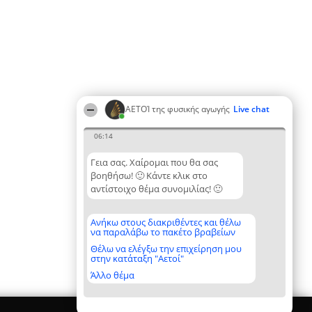
ΑΕΤΟΊ της φυσικής αγωγής
Live chat
06:14
Γεια σας. Χαίρομαι που θα σας
βοηθήσω! 🙂 Κάντε κλικ στο
αντίστοιχο θέμα συνομιλίας! 🙂
Ανήκω στους διακριθέντες και θέλω
να παραλάβω το πακέτο βραβείων
Θέλω να ελέγξω την επιχείρηση μου
στην κατάταξη "Αετοί"
Άλλο θέμα