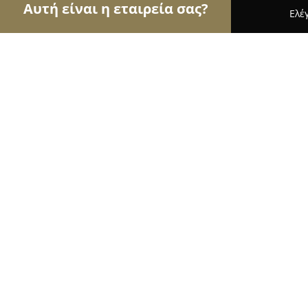
Αυτή είναι η εταιρεία σας?
Ελέ
Αετοί της φυσικής αγωγής
Γυμναστήρια, Σχολές
Σχολή Χορού Ιρένα Αναστασία Μπ
9
(16)
Σέρρες, Κωνσταντινουπόλεως 59
Εμφάνιση αριθμού τηλεφώνου