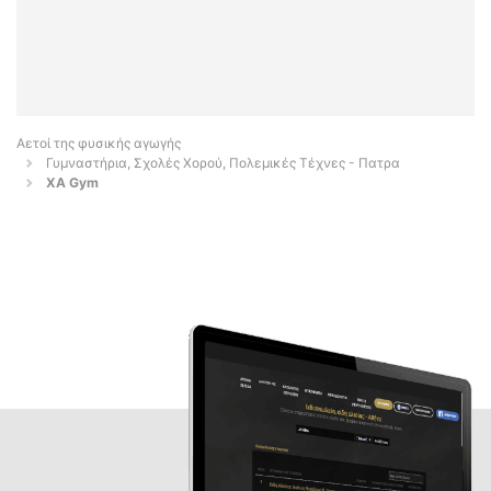
Αετοί της φυσικής αγωγής
Γυμναστήρια, Σχολές Χορού, Πολεμικές Τέχνες - Πατρα
XA Gym