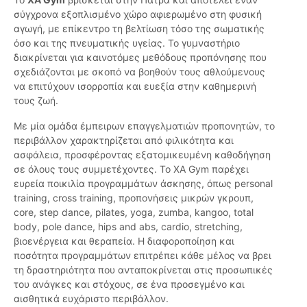
σύγχρονα εξοπλισμένο χώρο αφιερωμένο στη φυσική
αγωγή, με επίκεντρο τη βελτίωση τόσο της σωματικής
όσο και της πνευματικής υγείας. Το γυμναστήριο
διακρίνεται για καινοτόμες μεθόδους προπόνησης που
σχεδιάζονται με σκοπό να βοηθούν τους αθλούμενους
να επιτύχουν ισορροπία και ευεξία στην καθημερινή
τους ζωή.
Με μία ομάδα έμπειρων επαγγελματιών προπονητών, το
περιβάλλον χαρακτηρίζεται από φιλικότητα και
ασφάλεια, προσφέροντας εξατομικευμένη καθοδήγηση
σε όλους τους συμμετέχοντες. Το XA Gym παρέχει
ευρεία ποικιλία προγραμμάτων άσκησης, όπως personal
training, cross training, προπονήσεις μικρών γκρουπ,
core, step dance, pilates, yoga, zumba, kangoo, total
body, pole dance, hips and abs, cardio, stretching,
βιοενέργεια και θεραπεία. Η διαφοροποίηση και
ποσότητα προγραμμάτων επιτρέπει κάθε μέλος να βρει
τη δραστηριότητα που ανταποκρίνεται στις προσωπικές
του ανάγκες και στόχους, σε ένα προσεγμένο και
αισθητικά ευχάριστο περιβάλλον.