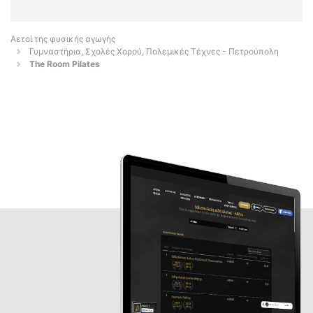
Αετοί της φυσικής αγωγής
Γυμναστήρια, Σχολές Χορού, Πολεμικές Τέχνες - Πετρούπολη
The Room Pilates