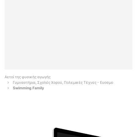
Αετοί της φυσικής αγωγής
Γυμναστήρια, Σχολές Χορού, Πολεμικές Τέχνες - Ευοσμο
Swimming Family