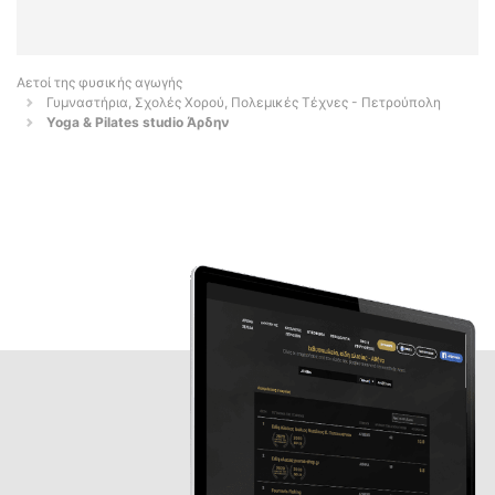
Αετοί της φυσικής αγωγής
Γυμναστήρια, Σχολές Χορού, Πολεμικές Τέχνες - Πετρούπολη
Yoga & Pilates studio Άρδην