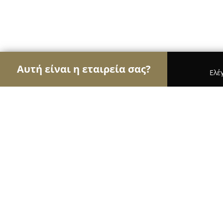
Αυτή είναι η εταιρεία σας?
Ελέ
Αετοί της φυσικής αγωγής
Γυμναστήρια, Σχολές
Proastio Art Centre