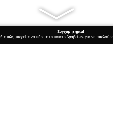
Συγχαρητήρια!
γξτε πώς μπορείτε να πάρετε το πακέτο βραβείων, για να απολαύσε
 Χορού, Πολεμικές Τέχνες - Άνω Λιόσια
Proastio Art Centre
Σχετικά με την εταιρεία:
Το
Proastio Art Centre
λειτουρ
πολιτιστικών δράσεων, το οπο
Άνω Λιόσια. Με κεντρικό άξον
τεχνών, το κέντρο προσφέρει 
Δείτε περισσότερα >>
Περιλαμβάνει τμήματα χορού 