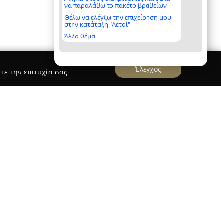
να παραλάβω το πακέτο βραβείων
Θέλω να ελέγξω την επιχείρηση μου
στην κατάταξη "Αετοί"
Άλλο θέμα
Έλεγχος
τε την επιτυχία σας.
γεί ως ένα ζωντανό κέντρο καλλιτεχνικών και
ίο βρίσκεται στην οδό Στρατηγού Λιόση 40 στα
α τη φυσική αγωγή και την έκφραση μέσω των
ένα πλούσιο φάσμα δραστηριοτήτων.
που καλύπτουν κλασικό μπαλέτο, σύγχρονες