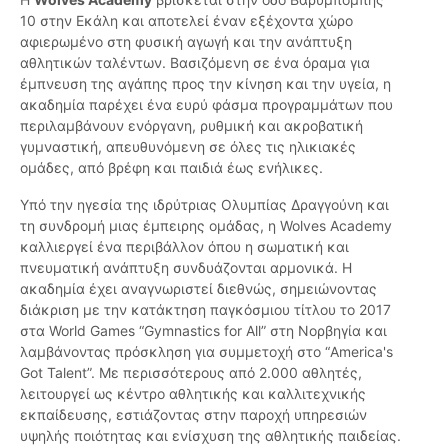
10 στην Εκάλη και αποτελεί έναν εξέχοντα χώρο
αφιερωμένο στη φυσική αγωγή και την ανάπτυξη
αθλητικών ταλέντων. Βασιζόμενη σε ένα όραμα για
έμπνευση της αγάπης προς την κίνηση και την υγεία, η
ακαδημία παρέχει ένα ευρύ φάσμα προγραμμάτων που
περιλαμβάνουν ενόργανη, ρυθμική και ακροβατική
γυμναστική, απευθυνόμενη σε όλες τις ηλικιακές
ομάδες, από βρέφη και παιδιά έως ενήλικες.
Υπό την ηγεσία της ιδρύτριας Ολυμπίας Δραγγούνη και
τη συνδρομή μιας έμπειρης ομάδας, η Wolves Academy
καλλιεργεί ένα περιβάλλον όπου η σωματική και
πνευματική ανάπτυξη συνδυάζονται αρμονικά. Η
ακαδημία έχει αναγνωριστεί διεθνώς, σημειώνοντας
διάκριση με την κατάκτηση παγκόσμιου τίτλου το 2017
στα World Games “Gymnastics for All” στη Νορβηγία και
λαμβάνοντας πρόσκληση για συμμετοχή στο “America's
Got Talent”. Με περισσότερους από 2.000 αθλητές,
λειτουργεί ως κέντρο αθλητικής και καλλιτεχνικής
εκπαίδευσης, εστιάζοντας στην παροχή υπηρεσιών
υψηλής ποιότητας και ενίσχυση της αθλητικής παιδείας.