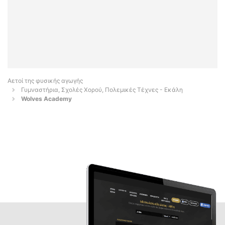
Αετοί της φυσικής αγωγής
Γυμναστήρια, Σχολές Χορού, Πολεμικές Τέχνες - Εκάλη
Wolves Academy