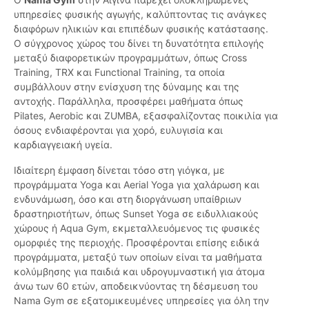
υπηρεσίες φυσικής αγωγής, καλύπτοντας τις ανάγκες
διαφόρων ηλικιών και επιπέδων φυσικής κατάστασης.
Ο σύγχρονος χώρος του δίνει τη δυνατότητα επιλογής
μεταξύ διαφορετικών προγραμμάτων, όπως Cross
Training, TRX και Functional Training, τα οποία
συμβάλλουν στην ενίσχυση της δύναμης και της
αντοχής. Παράλληλα, προσφέρει μαθήματα όπως
Pilates, Aerobic και ZUMBA, εξασφαλίζοντας ποικιλία για
όσους ενδιαφέρονται για χορό, ευλυγισία και
καρδιαγγειακή υγεία.
Ιδιαίτερη έμφαση δίνεται τόσο στη γιόγκα, με
προγράμματα Yoga και Aerial Yoga για χαλάρωση και
ενδυνάμωση, όσο και στη διοργάνωση υπαίθριων
δραστηριοτήτων, όπως Sunset Yoga σε ειδυλλιακούς
χώρους ή Aqua Gym, εκμεταλλευόμενος τις φυσικές
ομορφιές της περιοχής. Προσφέρονται επίσης ειδικά
προγράμματα, μεταξύ των οποίων είναι τα μαθήματα
κολύμβησης για παιδιά και υδρογυμναστική για άτομα
άνω των 60 ετών, αποδεικνύοντας τη δέσμευση του
Nama Gym σε εξατομικευμένες υπηρεσίες για όλη την