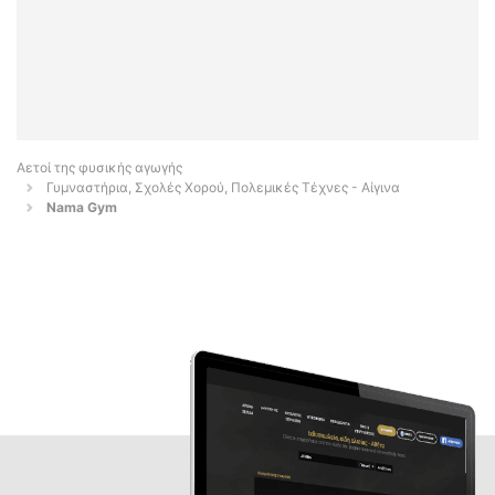
Αετοί της φυσικής αγωγής
Γυμναστήρια, Σχολές Χορού, Πολεμικές Τέχνες - Αίγινα
Nama Gym