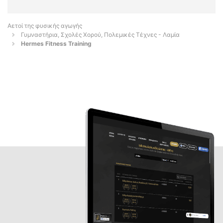
Αετοί της φυσικής αγωγής
Γυμναστήρια, Σχολές Χορού, Πολεμικές Τέχνες - Λαμία
Hermes Fitness Training