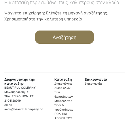
Η κατάταξη περιλαμβάνει τους καλύτερους στον κλάδο
Ψάχνετε επιχείρηση; Ελέγξτε τη μηχανή αναζήτησης.
Χρησιμοποιήστε την καλύτερη υπηρεσία
Αναζήτηση
Διοργανωτής της
Κατάταξη
Επικοινωνία
κατάταξης
Διακριθέντες
Επικοινωνία
BEAUTIFUL COMPANY
Λίστα όλων
Μονοπρόσωπη ΙΚΕ
των
ΤΗΛ. ΕΠΙΚΟΙΝΩΝΙΑΣ:
διακριθέντων
2104128019
Μεθοδολογία
email:
Όροι &
aetoi@beautifulcompany.co
προϋποθέσεις
ΠΟΛΙΤΙΚΗ
ΑΠΟΡΡΗΤΟΥ