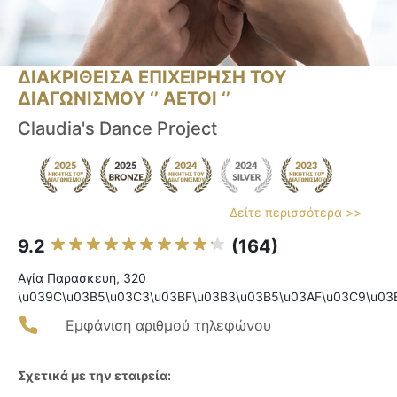
ΔΙΑΚΡΙΘΕΙΣΑ ΕΠΙΧΕΙΡΗΣΗ ΤΟΥ
ΔΙΑΓΩΝΙΣΜΟΥ ‘’ ΑΕΤΟΙ ‘’
Claudia's Dance Project
Δείτε περισσότερα >>
9.2
(164)
Αγία Παρασκευή, 320
\u039C\u03B5\u03C3\u03BF\u03B3\u03B5\u03AF\u03C9\u03
Εμφάνιση αριθμού τηλεφώνου
Σχετικά με την εταιρεία: