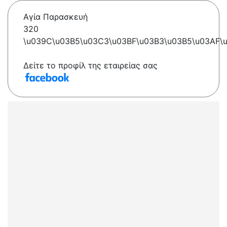
Αγία Παρασκευή
320
\u039C\u03B5\u03C3\u03BF\u03B3\u03B5\u03AF\
Δείτε το προφίλ της εταιρείας σας