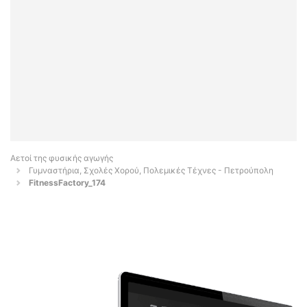
Αετοί της φυσικής αγωγής
Γυμναστήρια, Σχολές Χορού, Πολεμικές Τέχνες - Πετρούπολη
FitnessFactory_174