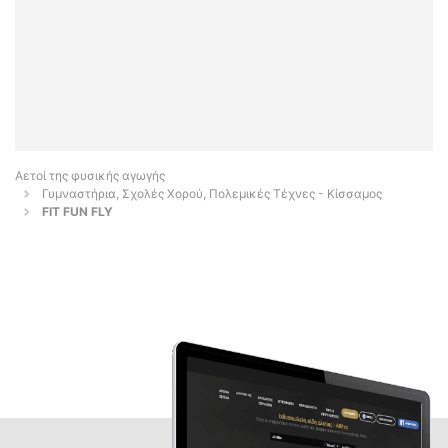
Αετοί της φυσικής αγωγής
Γυμναστήρια, Σχολές Χορού, Πολεμικές Τέχνες - Κίσσαμος
FIT FUN FLY