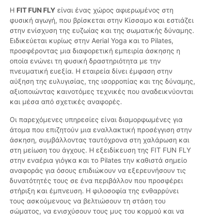
Η
FIT FUN FLY
είναι ένας χώρος αφιερωμένος στη
φυσική αγωγή, που βρίσκεται στην Κίσσαμο και εστιάζει
στην ενίσχυση της ευζωίας και της σωματικής δύναμης.
Ειδικεύεται κυρίως στην Aerial Yoga και το Pilates,
προσφέροντας μια διαφορετική εμπειρία άσκησης η
οποία ενώνει τη φυσική δραστηριότητα με την
πνευματική ευεξία. Η εταιρεία δίνει έμφαση στην
αύξηση της ευλυγισίας, της ισορροπίας και της δύναμης,
αξιοποιώντας καινοτόμες τεχνικές που αναδεικνύονται
και μέσα από σχετικές αναφορές.
Οι παρεχόμενες υπηρεσίες είναι διαμορφωμένες για
άτομα που επιζητούν μια εναλλακτική προσέγγιση στην
άσκηση, συμβάλλοντας ταυτόχρονα στη χαλάρωση και
στη μείωση του άγχους. Η εξειδίκευση της FIT FUN FLY
στην εναέρια γιόγκα και το Pilates την καθιστά σημείο
αναφοράς για όσους επιδιώκουν να εξερευνήσουν τις
δυνατότητές τους σε ένα περιβάλλον που προσφέρει
στήριξη και έμπνευση. Η φιλοσοφία της ενθαρρύνει
τους ασκούμενους να βελτιώσουν τη στάση του
σώματος, να ενισχύσουν τους μυς του κορμού και να