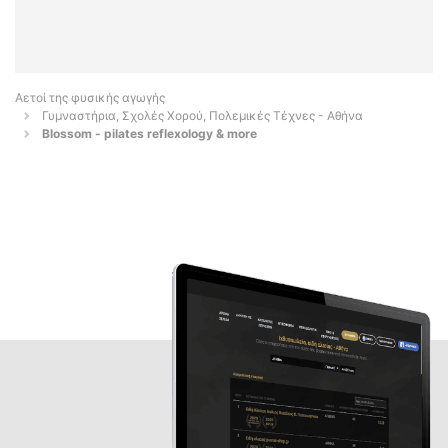
Αετοί της φυσικής αγωγής
Γυμναστήρια, Σχολές Χορού, Πολεμικές Τέχνες - Αθήνα
Blossom - pilates reflexology & more