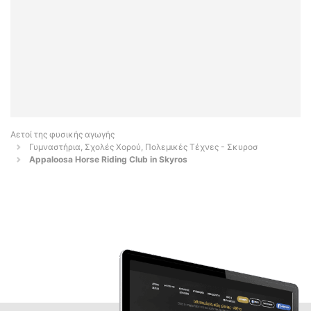
Αετοί της φυσικής αγωγής
Γυμναστήρια, Σχολές Χορού, Πολεμικές Τέχνες - Σκυροσ
Appaloosa Horse Riding Club in Skyros