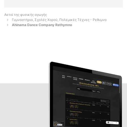
Αετοί της φυσικής αγωγής
Γυμναστήρια, Σχολές Χορού, Πολεμικές Τέχνες - Ρεθυμνο
Ahinama Dance Company Rethymno