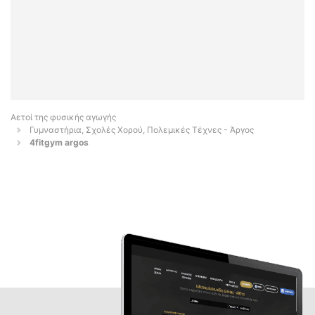
Αετοί της φυσικής αγωγής
Γυμναστήρια, Σχολές Χορού, Πολεμικές Τέχνες - Άργος
4fitgym argos