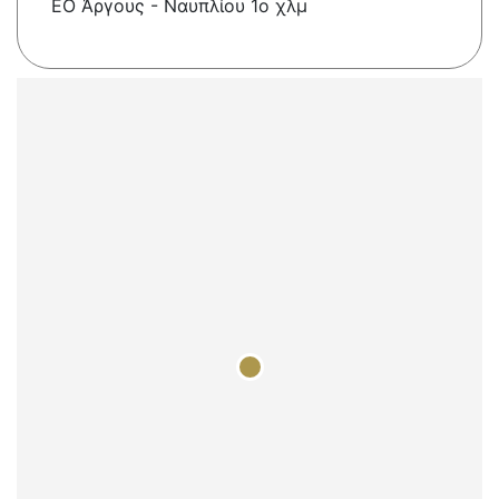
ΕΟ Άργους - Ναυπλίου 1ο χλμ