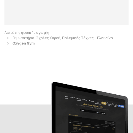
Αετοί της φυσικής αγωγής
Γυμναστήρια, Σχολές Χορού, Πολεμικές Τέχνες - Ελευσίνα
Oxygen Gym