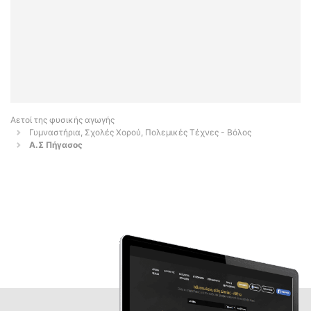
Αετοί της φυσικής αγωγής
Γυμναστήρια, Σχολές Χορού, Πολεμικές Τέχνες - Βόλος
Α.Σ Πήγασος