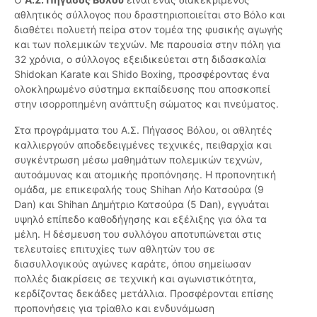
αθλητικός σύλλογος που δραστηριοποιείται στο Βόλο και
διαθέτει πολυετή πείρα στον τομέα της φυσικής αγωγής
και των πολεμικών τεχνών. Με παρουσία στην πόλη για
32 χρόνια, ο σύλλογος εξειδικεύεται στη διδασκαλία
Shidokan Karate και Shido Boxing, προσφέροντας ένα
ολοκληρωμένο σύστημα εκπαίδευσης που αποσκοπεί
στην ισορροπημένη ανάπτυξη σώματος και πνεύματος.
Στα προγράμματα του Α.Σ. Πήγασος Βόλου, οι αθλητές
καλλιεργούν αποδεδειγμένες τεχνικές, πειθαρχία και
συγκέντρωση μέσω μαθημάτων πολεμικών τεχνών,
αυτοάμυνας και ατομικής προπόνησης. Η προπονητική
ομάδα, με επικεφαλής τους Shihan Λήο Κατσούρα (9
Dan) και Shihan Δημήτριο Κατσούρα (5 Dan), εγγυάται
υψηλό επίπεδο καθοδήγησης και εξέλιξης για όλα τα
μέλη. Η δέσμευση του συλλόγου αποτυπώνεται στις
τελευταίες επιτυχίες των αθλητών του σε
διασυλλογικούς αγώνες καράτε, όπου σημείωσαν
πολλές διακρίσεις σε τεχνική και αγωνιστικότητα,
κερδίζοντας δεκάδες μετάλλια. Προσφέρονται επίσης
προπονήσεις για τρίαθλο και ενδυνάμωση