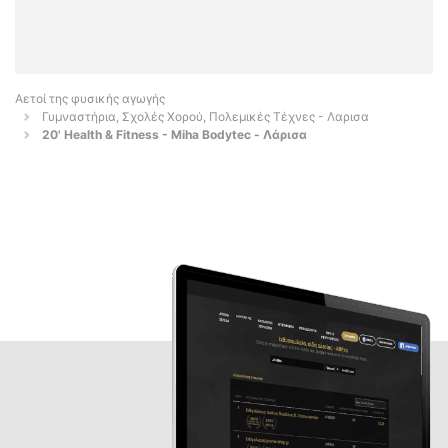
Αετοί της φυσικής αγωγής
Γυμναστήρια, Σχολές Χορού, Πολεμικές Τέχνες - Λαρισα
20' Health & Fitness - Miha Bodytec - Λάρισα