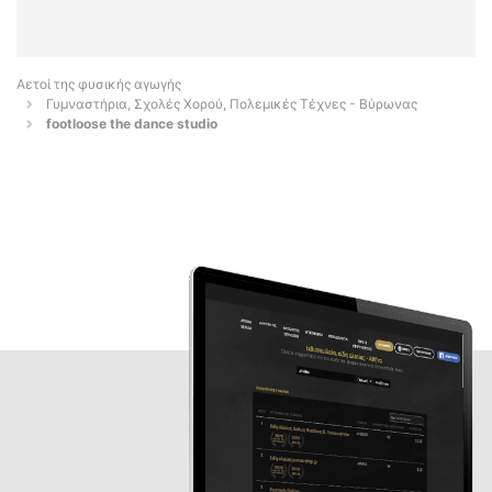
Αετοί της φυσικής αγωγής
Γυμναστήρια, Σχολές Χορού, Πολεμικές Τέχνες - Βύρωνας
footloose the dance studio