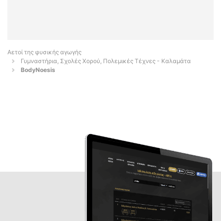
Αετοί της φυσικής αγωγής
Γυμναστήρια, Σχολές Χορού, Πολεμικές Τέχνες - Καλαμάτα
BodyNoesis