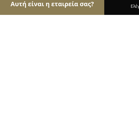
Αυτή είναι η εταιρεία σας?
Ελέ
Αετοί της φυσικής αγωγής
Γυμναστήρια, Σχολές
Γυμναστήριο Διάπλαση Plus
9.4
(135)
Κοζάνη, Κ.ΚΑΡΑΜΑΝΛΗ &, Μ.ΛΟΙΖΟΥ 1
Εμφάνιση αριθμού τηλεφώνου