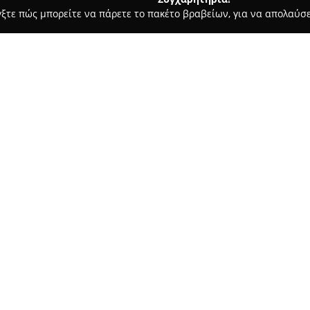
γξτε πώς μπορείτε να πάρετε το πακέτο βραβείων, για να απολαύσε
 Χορού, Πολεμικές Τέχνες - Κοζάνη
Γυμναστήριο Διάπλαση Pl
Σχετικά με την εταιρεία:
Το
Γυμναστήριο Διάπλαση Pl
λύση για όσους επιθυμούν ένα
πλήρη εξοπλισμό με ποικιλία 
καλύπτοντας ευρύ φάσμα αναγ
Δείτε περισσότερα >>
πληθώρας προγραμμάτων. Στο 
μεταξύ άλλων, προσωπική προπ
Functional Training, Yoga, TRX,
Ένα βασικό χαρακτηριστικό τ
προγραμμάτων που δίνουν έμφ
αποτελεσματικότητα. Το έμπει