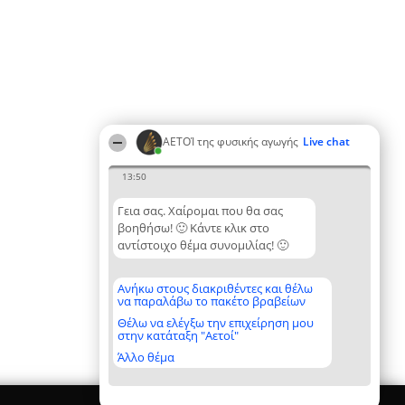
ΑΕΤΟΊ της φυσικής αγωγής
Live chat
13:50
Γεια σας. Χαίρομαι που θα σας
βοηθήσω! 🙂 Κάντε κλικ στο
αντίστοιχο θέμα συνομιλίας! 🙂
Ανήκω στους διακριθέντες και θέλω
να παραλάβω το πακέτο βραβείων
Θέλω να ελέγξω την επιχείρηση μου
στην κατάταξη "Αετοί"
Άλλο θέμα