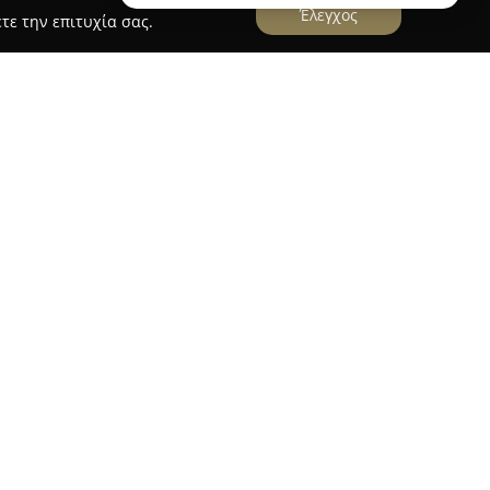
Έλεγχος
τε την επιτυχία σας.
us
us
στην Κοζάνη ξεχωρίζει ως μια εξαιρετική
ν σύγχρονο χώρο φυσικής αγωγής. Διαθέτει
οργάνων για διάφορες μορφές άσκησης,
κών και επιπέδων φυσικής κατάστασης μέσω
γυμναστήριο, προσφέρονται επιλογές όπως,
όνηση, Pilates, γυμναστική με βάρη, Zumba,
 Tabata και Cross Training.
ου χώρου αποτελεί η προσφορά εξατομικευμένων
αση στην ασφάλεια και την
ρο προσωπικό του Διάπλαση Plus διακρίνεται για