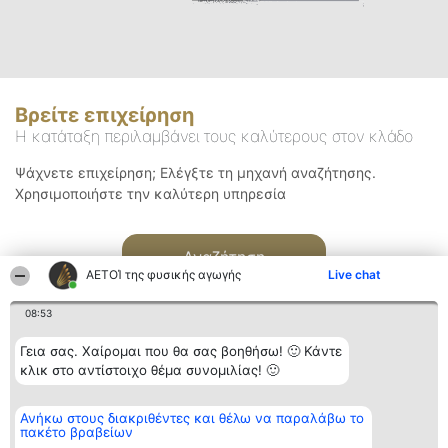
Βρείτε επιχείρηση
Η κατάταξη περιλαμβάνει τους καλύτερους στον κλάδο
Ψάχνετε επιχείρηση; Ελέγξτε τη μηχανή αναζήτησης.
Χρησιμοποιήστε την καλύτερη υπηρεσία
Αναζήτηση
ΑΕΤΟΊ της φυσικής αγωγής
Live chat
08:53
Γεια σας. Χαίρομαι που θα σας βοηθήσω! 🙂 Κάντε
κλικ στο αντίστοιχο θέμα συνομιλίας! 🙂
Διοργανωτής της
Κατάταξη
Επικοινωνία
Ανήκω στους διακριθέντες και θέλω να παραλάβω το
κατάταξης
Διακριθέντες
Επικοινωνία
πακέτο βραβείων
BEAUTIFUL COMPANY
Λίστα όλων
Μονοπρόσωπη ΙΚΕ