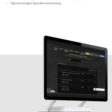
Προπονητήριο Άρη Θεσσαλονίκης