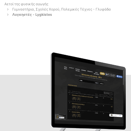
Αετοί της φυσικής αγωγής
Γυμναστήρια, Σχολές Χορού, Πολεμικές Τέχνες - Γλυφάδα
Λυγκηστές - Lygkistes