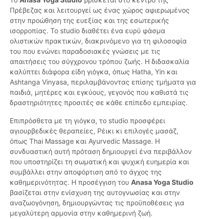
Πρέβεζας και λειτουργεί ως ένας χώρος αφιερωμένος
στην προώθηση της ευεξίας και της εσωτερικής
ισορροπίας. Το studio διαθέτει ένα ευρύ φάσμα
ολιστικών πρακτικών, διακρινόμενο για τη φιλοσοφία
του που ενώνει παραδοσιακές γνώσεις με τις
απαιτήσεις του σύγχρονου τρόπου ζωής. Η διδασκαλία
καλύπτει διάφορα είδη γιόγκα, όπως Hatha, Yin και
Ashtanga Vinyasa, περιλαμβάνοντας επίσης τμήματα για
παιδιά, μητέρες και εγκύους, γεγονός που καθιστά τις
δραστηριότητες προσιτές σε κάθε επίπεδο εμπειρίας.
Επιπρόσθετα με τη γιόγκα, το studio προσφέρει
αγιουρβεδικές θεραπείες, Ρέικι κι επιλογές μασάζ,
όπως Thai Massage και Ayurvedic Massage. Η
συνδυαστική αυτή πρόταση δημιουργεί ένα περιβάλλον
που υποστηρίζει τη σωματική και ψυχική ευημερία και
συμβάλλει στην αποφόρτιση από το άγχος της
καθημερινότητας. Η προσέγγιση του
Anasa Yoga Studio
βασίζεται στην ενίσχυση της αυτογνωσίας και στην
αναζωογόνηση, δημιουργώντας τις προϋποθέσεις για
μεγαλύτερη αρμονία στην καθημερινή ζωή.