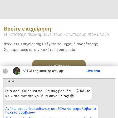
Βρείτε επιχείρηση
Η κατάταξη περιλαμβάνει τους καλύτερους στον κλάδο
Ψάχνετε επιχείρηση; Ελέγξτε τη μηχανή αναζήτησης.
Χρησιμοποιήστε την καλύτερη υπηρεσία
Αναζήτηση
ΑΕΤΟΊ της φυσικής αγωγής
Live chat
04:34
Γεια σας. Χαίρομαι που θα σας βοηθήσω! 🙂 Κάντε
κλικ στο αντίστοιχο θέμα συνομιλίας! 🙂
Διοργανωτής της
Κατάταξη
Επικοινωνία
Ανήκω στους διακριθέντες και θέλω να παραλάβω το
κατάταξης
Διακριθέντες
Επικοινωνία
πακέτο βραβείων
BEAUTIFUL COMPANY
Λίστα όλων
Μονοπρόσωπη ΙΚΕ
των