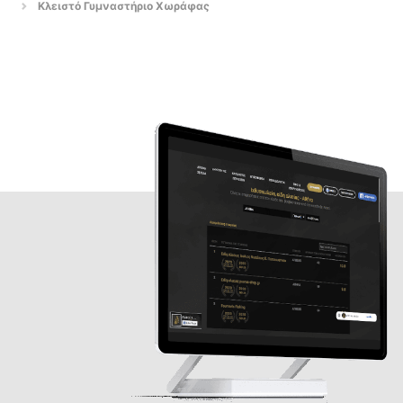
Κλειστό Γυμναστήριο Χωράφας