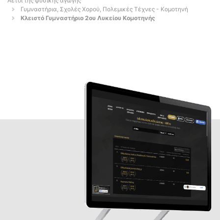
Αετοί της φυσικής αγωγής
Γυμναστήρια, Σχολές Χορού, Πολεμικές Τέχνες - Κομοτηνή
Κλειστό Γυμναστήριο 2ου Λυκείου Κομοτηνής