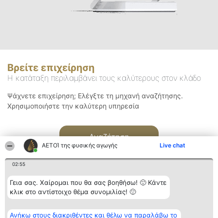
Βρείτε επιχείρηση
Η κατάταξη περιλαμβάνει τους καλύτερους στον κλάδο
Ψάχνετε επιχείρηση; Ελέγξτε τη μηχανή αναζήτησης.
Χρησιμοποιήστε την καλύτερη υπηρεσία
Αναζήτηση
ΑΕΤΟΊ της φυσικής αγωγής
Live chat
02:55
Γεια σας. Χαίρομαι που θα σας βοηθήσω! 🙂 Κάντε
κλικ στο αντίστοιχο θέμα συνομιλίας! 🙂
Διοργανωτής της
Κατάταξη
Επικοινωνία
Ανήκω στους διακριθέντες και θέλω να παραλάβω το
κατάταξης
Διακριθέντες
Επικοινωνία