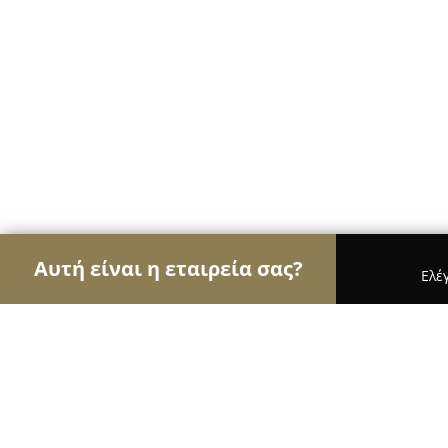
Αυτή είναι η εταιρεία σας?
Ελέ
Αετοί της φυσικής αγωγής
Γυμναστήρια, Σχολές
ΚΛΕΙΣΤΟ ΓΥΜΝΑΣΤΗΡΙΟ ΣΧΗΜΑΤΑΡ