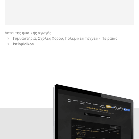
Αετοί της φυσικής αγωγής
Γυμναστήρια, Σχολές Χορού, Πολεμικές Τέχνες - Πειραιάς
Istioploikos