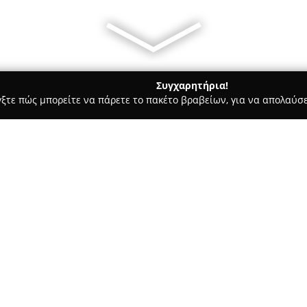
Συγχαρητήρια!
γξτε πώς μπορείτε να πάρετε το πακέτο βραβείων, για να απολαύσε
 Χορού, Πολεμικές Τέχνες - Μαρούσι
Σύλλογος Πολεμικών Τεχν
ατείν''
Σχετικά με την εταιρεία:
Ο
Σύλλογος Πολεμικών Τεχν
διεύθυνση Μαραθωνοδρόμου 12
ενασχόληση με τις πολεμικές 
δίνει έμφαση στην ενίσχυση τ
Δείτε περισσότερα >>
σωματικής ακεραιότητας, μέσ