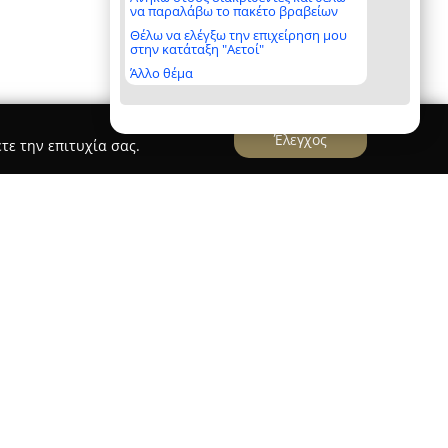
να παραλάβω το πακέτο βραβείων
Θέλω να ελέγξω την επιχείρηση μου
στην κατάταξη "Αετοί"
Άλλο θέμα
Έλεγχος
τε την επιτυχία σας.
ών '' Επικρατείν''
ών Επικρατείν
, που βρίσκεται στο Μαρούσι στη
9, προσανατολίζει τα μέλη του στην
τέχνες ως φιλοσοφία ζωής. Η προσέγγισή του
ης αυτοπεποίθησης, της πειθαρχίας και της
ω εκπαιδευτικών προγραμμάτων στο Shotokan