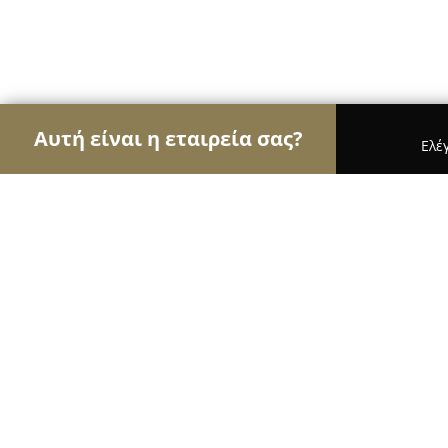
Αυτή είναι η εταιρεία σας?
Ελέ
Αετοί της φυσικής αγωγής
Γυμναστήρια, Σχολές
Σύλλογος Πολεμικών Τεχνών '' Επικρ