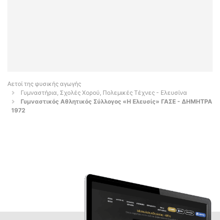
Αετοί της φυσικής αγωγής
Γυμναστήρια, Σχολές Χορού, Πολεμικές Τέχνες - Ελευσίνα
Γυμναστικός Αθλητικός Σύλλογος «Η Ελευσίς» ΓΑΣΕ - ΔΗΜΗΤΡΑ
1972