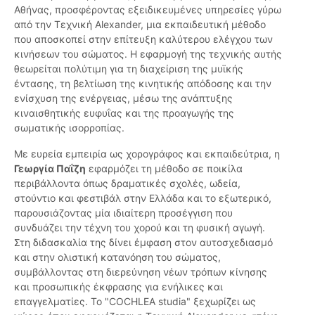
Αθήνας, προσφέροντας εξειδικευμένες υπηρεσίες γύρω
από την Τεχνική Alexander, μια εκπαιδευτική μέθοδο
που αποσκοπεί στην επίτευξη καλύτερου ελέγχου των
κινήσεων του σώματος. Η εφαρμογή της τεχνικής αυτής
θεωρείται πολύτιμη για τη διαχείριση της μυϊκής
έντασης, τη βελτίωση της κινητικής απόδοσης και την
ενίσχυση της ενέργειας, μέσω της ανάπτυξης
κιναισθητικής ευφυΐας και της προαγωγής της
σωματικής ισορροπίας.
Με ευρεία εμπειρία ως χορογράφος και εκπαιδεύτρια, η
Γεωργία Παΐζη
εφαρμόζει τη μέθοδο σε ποικίλα
περιβάλλοντα όπως δραματικές σχολές, ωδεία,
στούντιο και φεστιβάλ στην Ελλάδα και το εξωτερικό,
παρουσιάζοντας μία ιδιαίτερη προσέγγιση που
συνδυάζει την τέχνη του χορού και τη φυσική αγωγή.
Στη διδασκαλία της δίνει έμφαση στον αυτοσχεδιασμό
και στην ολιστική κατανόηση του σώματος,
συμβάλλοντας στη διερεύνηση νέων τρόπων κίνησης
και προσωπικής έκφρασης για ενήλικες και
επαγγελματίες. Το "COCHLEA studia" ξεχωρίζει ως