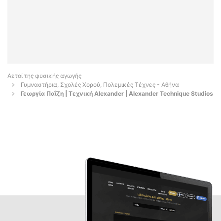
Αετοί της φυσικής αγωγής
Γυμναστήρια, Σχολές Χορού, Πολεμικές Τέχνες - Αθήνα
Γεωργία Παΐζη | Τεχνική Alexander | Alexander Technique Studios