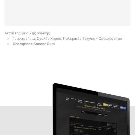
Αετοί της φυσικής αγωγής
Γυμναστήρια, Σχολές Χορού, Πολεμικές Τέχνες - Ωραιοκαστρο
Champions Soccer Club