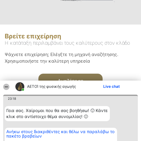
Βρείτε επιχείρηση
Η κατάταξη περιλαμβάνει τους καλύτερους στον κλάδο
Ψάχνετε επιχείρηση; Ελέγξτε τη μηχανή αναζήτησης.
Χρησιμοποιήστε την καλύτερη υπηρεσία
Αναζήτηση
ΑΕΤΟΊ της φυσικής αγωγής
Live chat
23:18
Γεια σας. Χαίρομαι που θα σας βοηθήσω! 🙂 Κάντε
κλικ στο αντίστοιχο θέμα συνομιλίας! 🙂
Διοργανωτής της
Κατάταξη
Επικοινωνία
Ανήκω στους διακριθέντες και θέλω να παραλάβω το
κατάταξης
Διακριθέντες
Επικοινωνία
πακέτο βραβείων
BEAUTIFUL COMPANY
Λίστα όλων
Μονοπρόσωπη ΙΚΕ