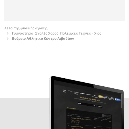
Αετοί της φυσικής αγωγής
Γυμναστήρια, Σχολές Χορού, Πολεμικές Τέχνες - Χίος
Βούρειο Αθλητικό Κέντρο Λιβαδίων