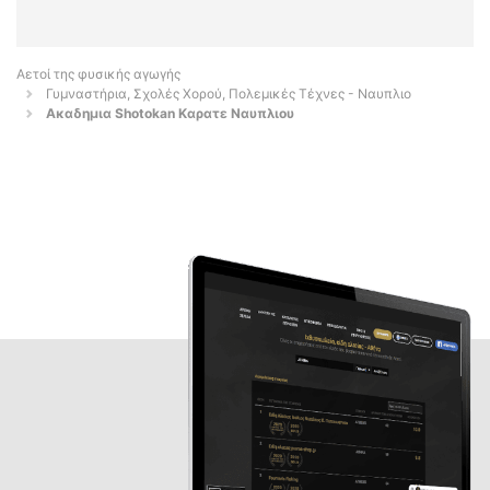
Αετοί της φυσικής αγωγής
Γυμναστήρια, Σχολές Χορού, Πολεμικές Τέχνες - Ναυπλιο
Ακαδημια Shotokan Καρατε Ναυπλιου