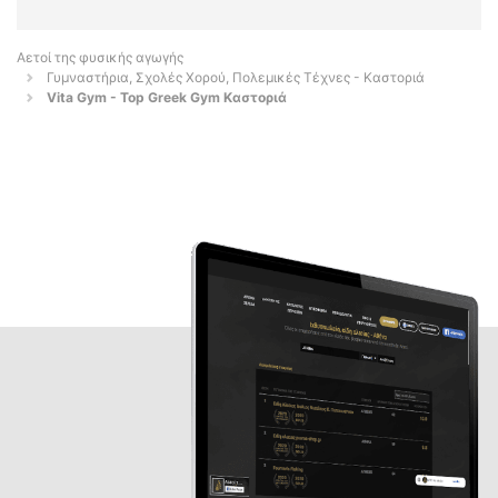
Αετοί της φυσικής αγωγής
Γυμναστήρια, Σχολές Χορού, Πολεμικές Τέχνες - Καστοριά
Vita Gym - Top Greek Gym Καστοριά